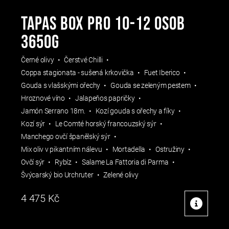
TAPAS BOX PRO 10-12 OSOB
3650g
Černé olivy
Čerstvé Chilli
Coppa stagionata - sušená krkovička
Fuet Iberico
Gouda s vlašskými ořechy
Gouda se zeleným pestem
Hroznové víno
Jalapeňos papričky
Jamón Serrano 18m.
Kozí gouda s ořechy a fíky
Kozí sýr
Le Comté horský francouzský sýr
Manchego ovčí španělský sýr
Mix oliv v pikantním nálevu
Mortadella
Ostružiny
Ovčí sýr
Rybíz
Salame La Fattoria di Parma
Švýcarský bio Urchruter
Zelené olivy
4 475
Kč