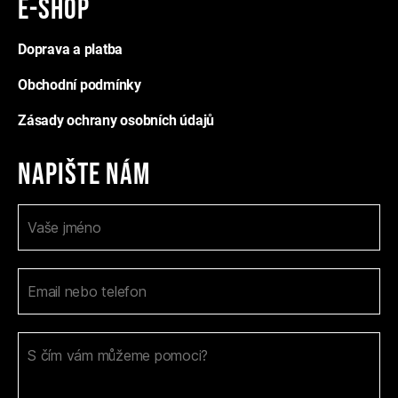
E-shop
Doprava a platba
Obchodní podmínky
Zásady ochrany osobních údajů
Napište nám
K
I
o
f
n
y
t
o
a
u
k
t
a
n
r
í
e
f
h
o