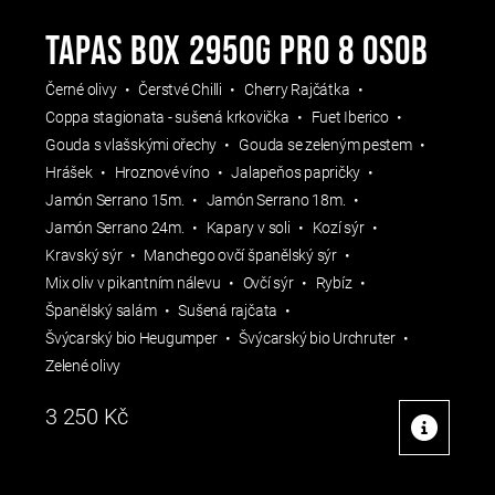
TAPAS BOX 2950g pro 8 osob
Černé olivy
Čerstvé Chilli
Cherry Rajčátka
Coppa stagionata - sušená krkovička
Fuet Iberico
Gouda s vlašskými ořechy
Gouda se zeleným pestem
Hrášek
Hroznové víno
Jalapeňos papričky
Jamón Serrano 15m.
Jamón Serrano 18m.
Jamón Serrano 24m.
Kapary v soli
Kozí sýr
Kravský sýr
Manchego ovčí španělský sýr
Mix oliv v pikantním nálevu
Ovčí sýr
Rybíz
Španělský salám
Sušená rajčata
Švýcarský bio Heugumper
Švýcarský bio Urchruter
Zelené olivy
3 250
Kč