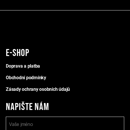
E-shop
Doprava a platba
Obchodní podmínky
Zásady ochrany osobních údajů
Napište nám
K
I
o
f