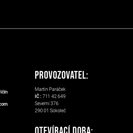
Provozovatel:
Martin Paráček
ičín
IČ :
711 42 649
Severní 376
.com
290 01 Sokoleč
Otevírací doba: