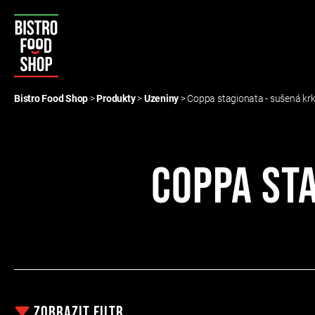
Bistro
Food
Bistro Food Shop
>
Produkty
>
Uzeniny
>
Coppa stagionata - sušená kr
Shop
Coppa st
Zobrazit
filtr