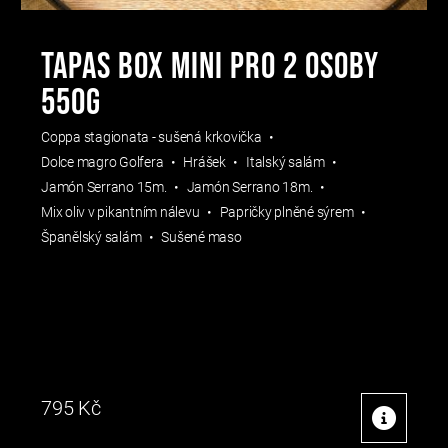
Tapas Box mini pro 2 osoby
550g
Coppa stagionata - sušená krkovička
Dolce magro Golfera
Hrášek
Italský salám
Jamón Serrano 15m.
Jamón Serrano 18m.
Mix oliv v pikantním nálevu
Papričky plněné sýrem
Španělský salám
Sušené maso
795
Kč