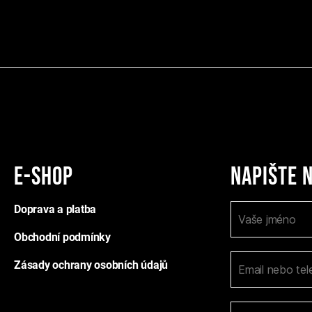
E-shop
Napište 
K
Doprava a platba
I
o
f
n
Obchodní podmínky
y
t
o
a
Zásady ochrany osobních údajů
u
k
t
a
n
r