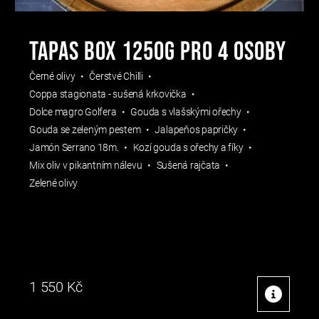
Tapas Box 1250g pro 4 osoby
Černé olivy
Čerstvé Chilli
Coppa stagionata - sušená krkovička
Dolce magro Golfera
Gouda s vlašskými ořechy
Gouda se zeleným pestem
Jalapeňos papričky
Jamón Serrano 18m.
Kozí gouda s ořechy a fíky
Mix oliv v pikantním nálevu
Sušená rajčata
Zelené olivy
1 550
Kč