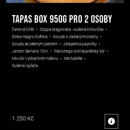
Tapas box 950g pro 2 osoby
Čerstvé Chilli
Coppa stagionata - sušená krkovička
Dolce magro Golfera
Gouda s vlašskými ořechy
Gouda se zeleným pestem
Jalapeňos papričky
Jamón Serrano 15m.
Manchego ovčí španělský sýr
Mix oliv v pikantním nálevu
Mortadella
Sušená rajčata
1 250
Kč