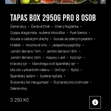
TAPAS BOX 2950g pro 8 osob
Černé olivy
Čerstvé Chilli
Cherry Rajčátka
Coppa stagionata - sušená krkovička
Fuet Iberico
Gouda s vlašskými ořechy
Gouda se zeleným pestem
Hrášek
Hroznové víno
Jalapeňos papričky
Jamón Serrano 15m.
Jamón Serrano 18m.
Jamón Serrano 24m.
Kapary v soli
Kozí sýr
Kravský sýr
Manchego ovčí španělský sýr
Mix oliv v pikantním nálevu
Ovčí sýr
Rybíz
Španělský salám
Sušená rajčata
Švýcarský bio Heugumper
Švýcarský bio Urchruter
Zelené olivy
3 250
Kč