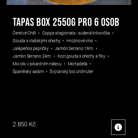
Tapas Box 2550g pro 6 osob
Čerstvé Chilli
Coppa stagionata - sušená krkovička
Gouda s vlašskými ořechy
Hroznové víno
Jalapeňos papričky
Jamón Serrano 18m.
Jamón Serrano 24m.
Kozí gouda s ořechy a fíky
Mix oliv v pikantním nálevu
Mortadella
Španělský salám
Švýcarský bio Urchruter
2 850
Kč