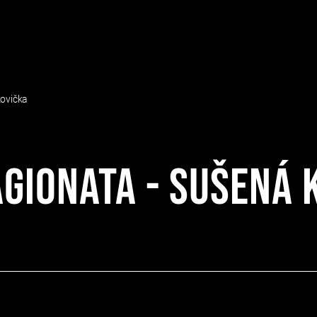
kovička
agionata - sušená 