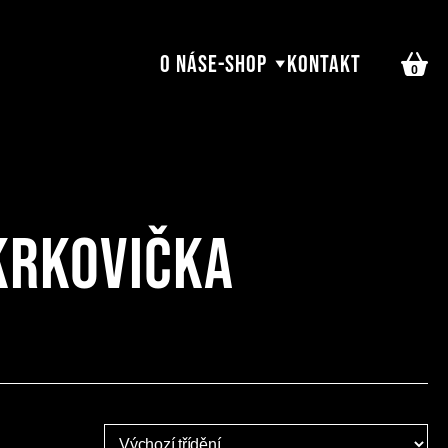
O nás
E-shop
Kontakt
0
krkovička