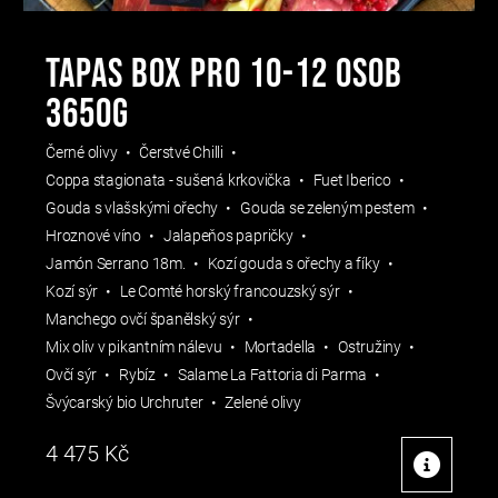
TAPAS BOX PRO 10-12 OSOB
3650g
Černé olivy
Čerstvé Chilli
Coppa stagionata - sušená krkovička
Fuet Iberico
Gouda s vlašskými ořechy
Gouda se zeleným pestem
Hroznové víno
Jalapeňos papričky
Jamón Serrano 18m.
Kozí gouda s ořechy a fíky
Kozí sýr
Le Comté horský francouzský sýr
Manchego ovčí španělský sýr
Mix oliv v pikantním nálevu
Mortadella
Ostružiny
Ovčí sýr
Rybíz
Salame La Fattoria di Parma
Švýcarský bio Urchruter
Zelené olivy
4 475
Kč