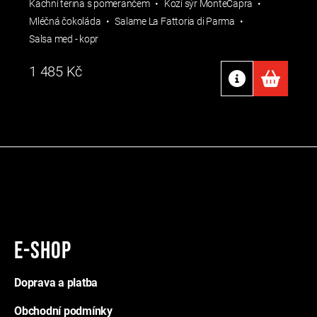
Kachní terina s pomerančem
Kozí sýr MonteCapra
Mléčná čokoláda
Salame La Fattoria di Parma
Salsa med - kopr
1 485
Kč
E-shop
Doprava a platba
Obchodní podmínky