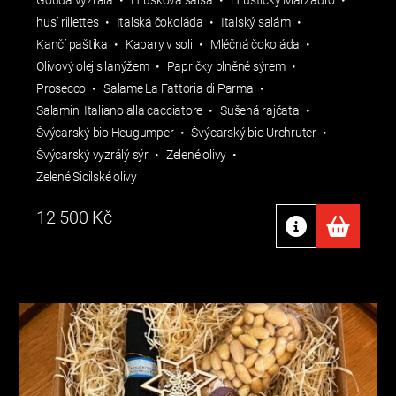
Gouda vyzrálá
Hrušková salsa
Hruštičky Marzadro
husí rillettes
Italská čokoláda
Italský salám
Kančí paštika
Kapary v soli
Mléčná čokoláda
Olivový olej s lanýžem
Papričky plněné sýrem
Prosecco
Salame La Fattoria di Parma
Salamini Italiano alla cacciatore
Sušená rajčata
Švýcarský bio Heugumper
Švýcarský bio Urchruter
Švýcarský vyzrálý sýr
Zelené olivy
Zelené Sicilské olivy
12 500
Kč