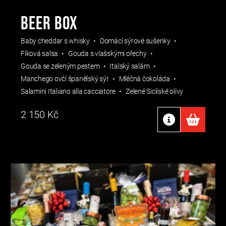
BEER BOX
Baby cheddar s whisky
Domácí sýrové sušenky
Fíková salsa
Gouda s vlašskými ořechy
Gouda se zeleným pestem
Italský salám
Manchego ovčí španělský sýr
Mléčná čokoláda
Salamini Italiano alla cacciatore
Zelené Sicilské olivy
2 150
Kč