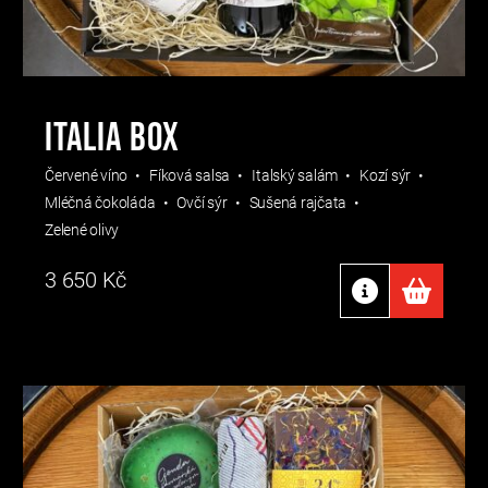
Italia box
Červené víno
Fíková salsa
Italský salám
Kozí sýr
Mléčná čokoláda
Ovčí sýr
Sušená rajčata
Zelené olivy
3 650
Kč