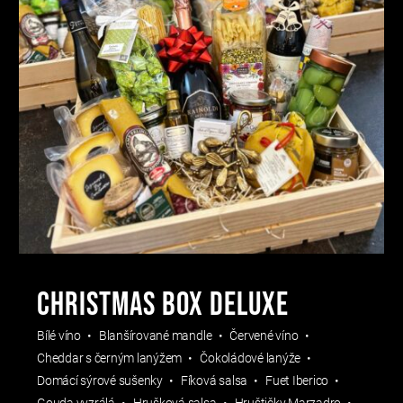
CHRISTMAS BOX DELUXE
Bílé víno
Blanšírované mandle
Červené víno
Cheddar s černým lanýžem
Čokoládové lanýže
Domácí sýrové sušenky
Fíková salsa
Fuet Iberico