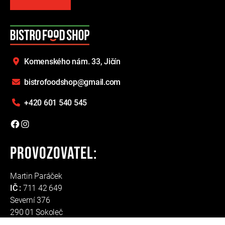
,
ř
l
e
a
v
e
Komenského nám. 33,
Jičín
t
bistrofoodshop@gmail.com
h
i
+420 601 540 545
s
f
Facebook
Instagram
i
e
Provozovatel:
l
d
Martin Paráček
b
IČ :
711 42 649
l
Severní 376
a
290 01 Sokoleč
n