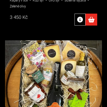
Kapary v soli
Kozí sýr
Ovčí sýr
Sušená rajčata
Zelené olivy
3 450
Kč