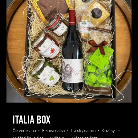
Italia box
Červené víno
Fíková salsa
Italský salám
Kozí sýr