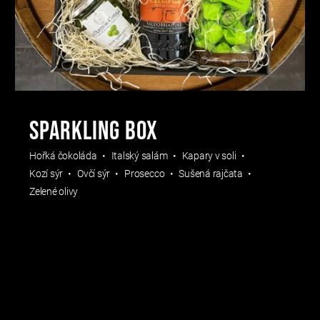
Sparkling box
Hořká čokoláda
Italský salám
Kapary v soli
Kozí sýr
Ovčí sýr
Prosecco
Sušená rajčata
Zelené olivy