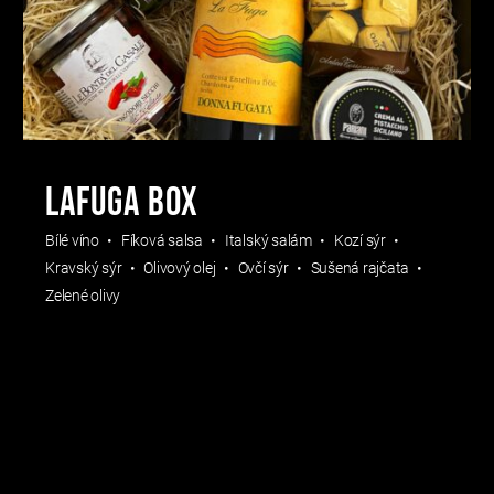
LaFuga Box
Bílé víno
Fíková salsa
Italský salám
Kozí sýr
Kravský sýr
Olivový olej
Ovčí sýr
Sušená rajčata
Zelené olivy