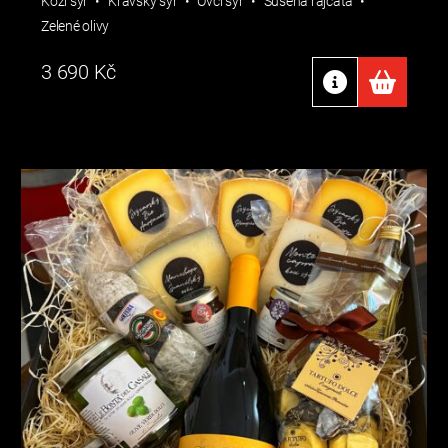
Kozí sýr
Kravský sýr
Ovčí sýr
Sušená rajčata
Zelené olivy
3 690
Kč