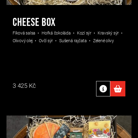
Cheese box
Fíková salsa
Hořká čokoláda
Kozí sýr
Kravský sýr
Olivový olej
Ovčí sýr
Sušená rajčata
Zelené olivy
3 425
Kč