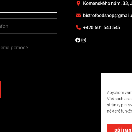
Komenského nám. 33,
J
bistrofoodshop@gmail
+420 601 540 545
Facebook
Instagram
Abychom vám m
Váš souhlas s
stránky plní s
některé funkč
PŘÍJMO