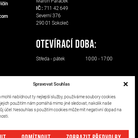
Martin Paráček
ičín
IČ :
711 42 649
Severní 376
.com
290 01 Sokoleč
Otevírací doba:
Středa - pátek
10:00 - 17:00
Spravovat Souhlas
ohli nabídnout ty nejlepší služby, používáme soubory cookies.
 jejich použitím nám pomáhá mimo jiné sledovat, nakolik naše
vůj účel. Nesouhlas s použitím cookies může mít negativní dopad na
nosti.
UT
ODMÍTNOUT
ZOBRAZIT PŘEDVOLBY