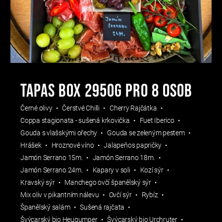
TAPAS BOX 2950g pro 8 osob
Černé olivy
Čerstvé Chilli
Cherry Rajčátka
Coppa stagionata - sušená krkovička
Fuet Iberico
Gouda s vlašskými ořechy
Gouda se zeleným pestem
Hrášek
Hroznové víno
Jalapeňos papričky
Jamón Serrano 15m.
Jamón Serrano 18m.
Jamón Serrano 24m.
Kapary v soli
Kozí sýr
Kravský sýr
Manchego ovčí španělský sýr
Mix oliv v pikantním nálevu
Ovčí sýr
Rybíz
Španělský salám
Sušená rajčata
Švýcarský bio Heugumper
Švýcarský bio Urchruter