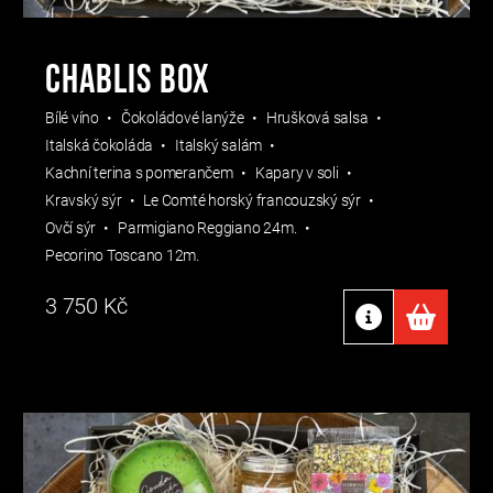
Chablis box
Bílé víno
Čokoládové lanýže
Hrušková salsa
Italská čokoláda
Italský salám
Kachní terina s pomerančem
Kapary v soli
Kravský sýr
Le Comté horský francouzský sýr
Ovčí sýr
Parmigiano Reggiano 24m.
Pecorino Toscano 12m.
3 750
Kč