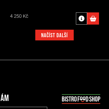
4 250
Kč
Načíst další
nám