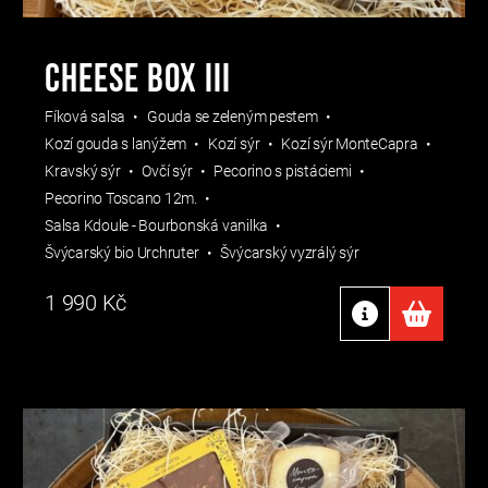
CHEESE BOX III
Fíková salsa
Gouda se zeleným pestem
Kozí gouda s lanýžem
Kozí sýr
Kozí sýr MonteCapra
Kravský sýr
Ovčí sýr
Pecorino s pistáciemi
Pecorino Toscano 12m.
Salsa Kdoule - Bourbonská vanilka
Švýcarský bio Urchruter
Švýcarský vyzrálý sýr
1 990
Kč