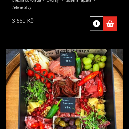
Mléčná čokoláda
Ovčí sýr
Sušená rajčata
Zelené olivy
3 650
Kč