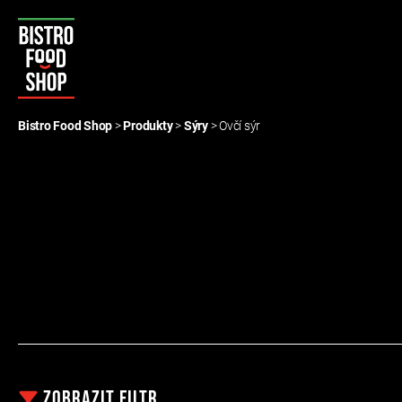
Bistro
Food
Bistro Food Shop
>
Produkty
>
Sýry
>
Ovčí sýr
Shop
Zobrazit
filtr