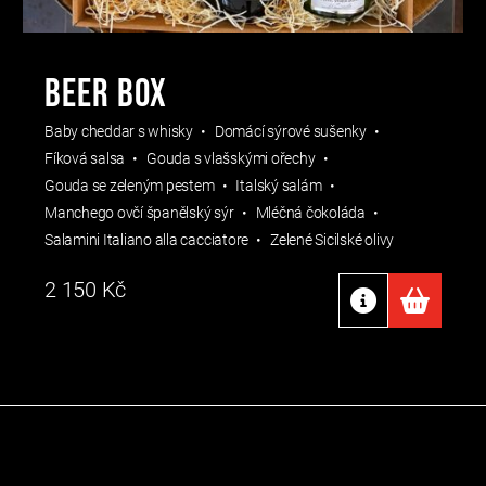
BEER BOX
Baby cheddar s whisky
Domácí sýrové sušenky
Fíková salsa
Gouda s vlašskými ořechy
Gouda se zeleným pestem
Italský salám
Manchego ovčí španělský sýr
Mléčná čokoláda
Salamini Italiano alla cacciatore
Zelené Sicilské olivy
2 150
Kč