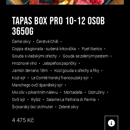
TAPAS BOX PRO 10-12 OSOB
3650g
Černé olivy
Čerstvé Chilli
Coppa stagionata - sušená krkovička
Fuet Iberico
Gouda s vlašskými ořechy
Gouda se zeleným pestem
Hroznové víno
Jalapeňos papričky
Jamón Serrano 18m.
Kozí gouda s ořechy a fíky
Kozí sýr
Le Comté horský francouzský sýr
Manchego ovčí španělský sýr
Mix oliv v pikantním nálevu
Mortadella
Ostružiny
Ovčí sýr
Rybíz
Salame La Fattoria di Parma
Švýcarský bio Urchruter
Zelené olivy
4 475
Kč