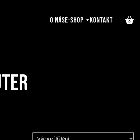
O nás
E-shop
Kontakt
0
uter