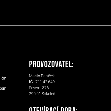
Provozovatel:
Martin Paráček
ičín
IČ :
711 42 649
Severní 376
.com
290 01 Sokoleč