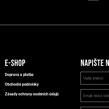
E-shop
Napište 
K
Doprava a platba
I
o
f
n
Obchodní podmínky
y
t
o
a
Zásady ochrany osobních údajů
u
k
t
a
n