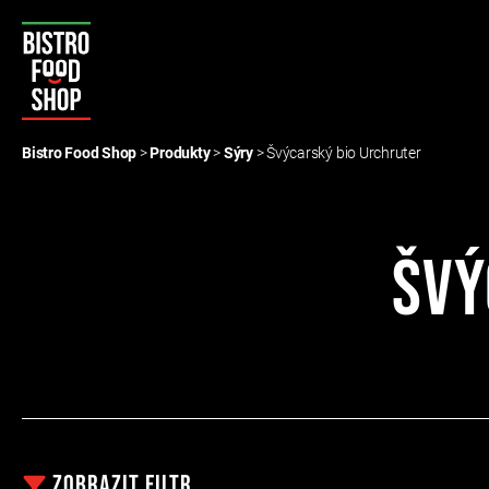
Bistro
Food
Bistro Food Shop
>
Produkty
>
Sýry
>
Švýcarský bio Urchruter
Shop
Švý
Zobrazit
filtr