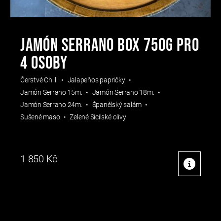
JAMÓN SERRANO BOX 750g PRO
4 OSOBY
Čerstvé Chilli
Jalapeňos papričky
Jamón Serrano 15m.
Jamón Serrano 18m.
Jamón Serrano 24m.
Španělský salám
Sušené maso
Zelené Sicilské olivy
1 850
Kč