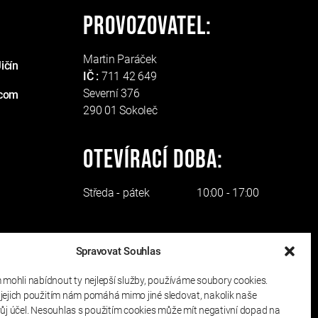
Provozovatel:
Martin Paráček
ičín
IČ :
711 42 649
Severní 376
.com
290 01 Sokoleč
Otevírací doba:
Středa - pátek
10:00 - 17:00
Spravovat Souhlas
ohli nabídnout ty nejlepší služby, používáme soubory cookies.
 jejich použitím nám pomáhá mimo jiné sledovat, nakolik naše
vůj účel. Nesouhlas s použitím cookies může mít negativní dopad na