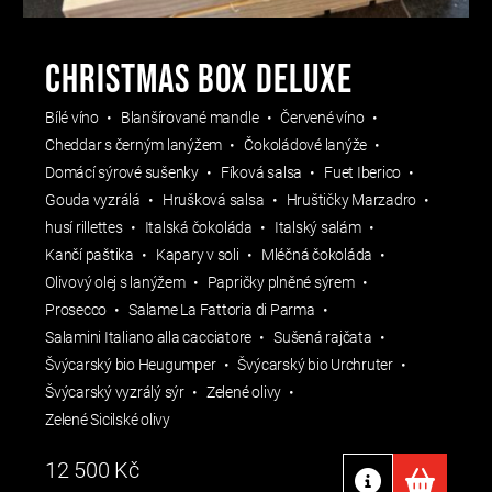
CHRISTMAS BOX DELUXE
Bílé víno
Blanšírované mandle
Červené víno
Cheddar s černým lanýžem
Čokoládové lanýže
Domácí sýrové sušenky
Fíková salsa
Fuet Iberico
Gouda vyzrálá
Hrušková salsa
Hruštičky Marzadro
husí rillettes
Italská čokoláda
Italský salám
Kančí paštika
Kapary v soli
Mléčná čokoláda
Olivový olej s lanýžem
Papričky plněné sýrem
Prosecco
Salame La Fattoria di Parma
Salamini Italiano alla cacciatore
Sušená rajčata
Švýcarský bio Heugumper
Švýcarský bio Urchruter
Švýcarský vyzrálý sýr
Zelené olivy
Zelené Sicilské olivy
12 500
Kč