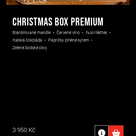
CHRISTMAS BOX PREMIUM
Blanšírované mandle
Červené víno
husí rillettes
Italská čokoláda
Papričky plněné sýrem
Zelené Sicilské olivy
3 950
Kč