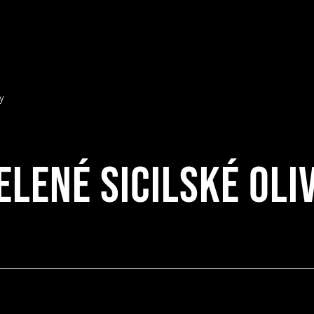
vy
elené Sicilské oli