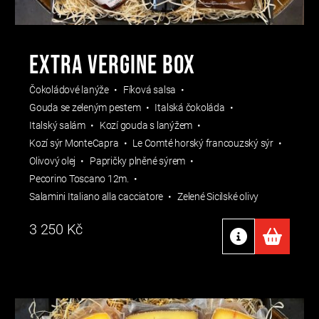
EXTRA VERGINE BOX
Čokoládové lanýže
Fíková salsa
Gouda se zeleným pestem
Italská čokoláda
Italský salám
Kozí gouda s lanýžem
Kozí sýr MonteCapra
Le Comté horský francouzský sýr
Olivový olej
Papričky plněné sýrem
Pecorino Toscano 12m.
Salamini Italiano alla cacciatore
Zelené Sicilské olivy
3 250
Kč