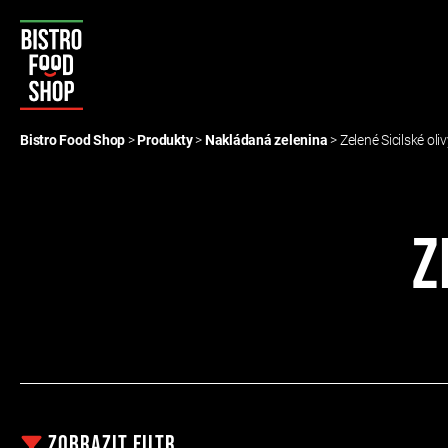
Bistro
Food
Bistro Food Shop
>
Produkty
>
Nakládaná zelenina
>
Zelené Sicilské oli
Shop
Z
Zobrazit
filtr