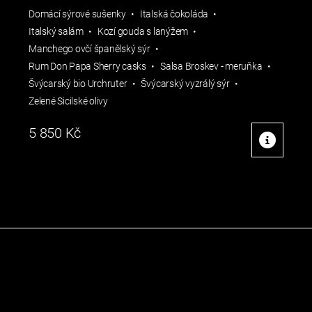
Domácí sýrové sušenky
Italská čokoláda
Italský salám
Kozí gouda s lanýžem
Manchego ovčí španělský sýr
Rum Don Papa Sherry casks
Salsa Broskev - meruňka
Švýcarský bio Urchruter
Švýcarský vyzrálý sýr
Zelené Sicilské olivy
5 850
Kč