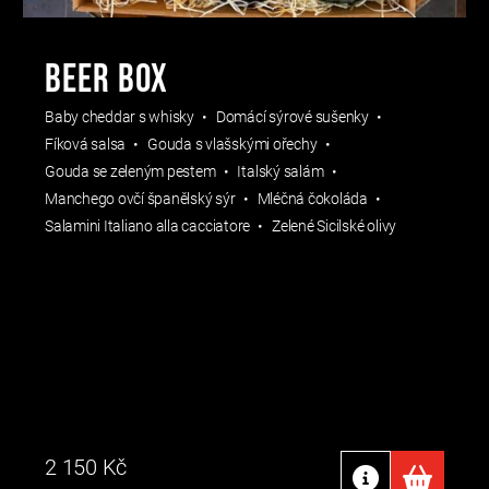
BEER BOX
Baby cheddar s whisky
Domácí sýrové sušenky
Fíková salsa
Gouda s vlašskými ořechy
Gouda se zeleným pestem
Italský salám
Manchego ovčí španělský sýr
Mléčná čokoláda
Salamini Italiano alla cacciatore
Zelené Sicilské olivy
2 150
Kč