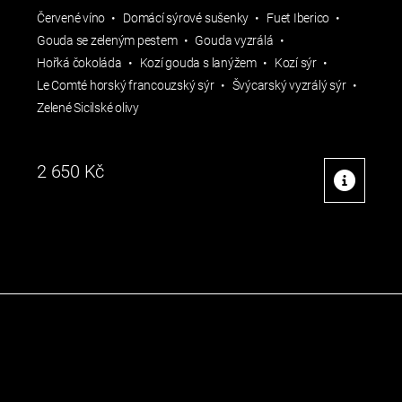
Červené víno
Domácí sýrové sušenky
Fuet Iberico
Gouda se zeleným pestem
Gouda vyzrálá
Hořká čokoláda
Kozí gouda s lanýžem
Kozí sýr
Le Comté horský francouzský sýr
Švýcarský vyzrálý sýr
Zelené Sicilské olivy
2 650
Kč