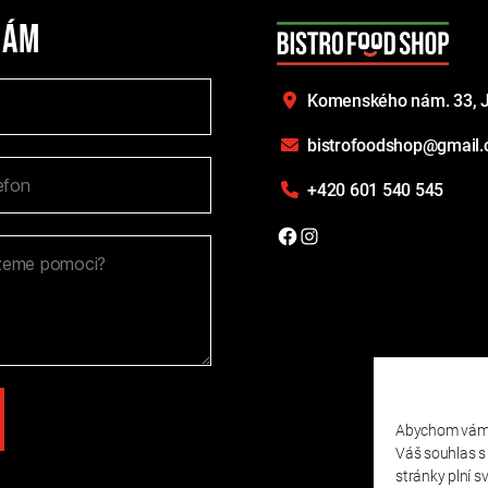
nám
Komenského nám. 33,
J
bistrofoodshop@gmail
+420 601 540 545
Facebook
Instagram
Abychom vám m
Váš souhlas s
stránky plní s