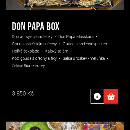
Don Papa Box
Domácí sýrové sušenky
Don Papa Masskara
Gouda s vlašskými ořechy
Gouda se zeleným pestem
Hořká čokoláda
Italský salám
Kozí gouda s ořechy a fíky
Salsa Broskev - meruňka
Zelené Sicilské olivy
3 850
Kč